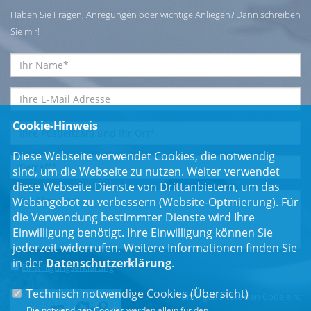
Haben Sie Fragen, Anregungen oder wichtige Anliegen? Dann schreiben
Sie mir!
Cookie-Hinweis
Diese Webseite verwendet Cookies, die notwendig
sind, um die Webseite zu nutzen. Weiter verwendet
diese Webseite Dienste von Drittanbietern, um das
Webangebot zu verbessern (Website-Optmierung). Für
die Verwendung bestimmter Dienste wird Ihre
Einwilligung benötigt. Ihre Einwilligung können Sie
jederzeit widerrufen. Weitere Informationen finden Sie
in der
Datenschutzerklärung
.
Einwilligungserklärung
*
Technisch notwendige Cookies (
Übersicht
)
Bitte geben Sie den Code ein:
Die notwendigen Cookies werden allein für den