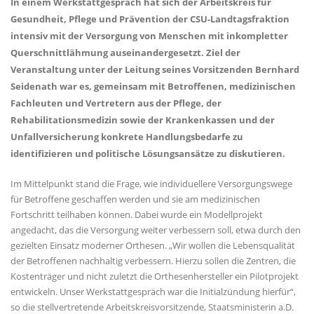
In einem Werkstattgespräch hat sich der Arbeitskreis für
Gesundheit, Pflege und Prävention der CSU-Landtagsfraktion
intensiv mit der Versorgung von Menschen mit inkompletter
Querschnittlähmung auseinandergesetzt. Ziel der
Veranstaltung unter der Leitung seines Vorsitzenden Bernhard
Seidenath war es, gemeinsam mit Betroffenen, medizinischen
Fachleuten und Vertretern aus der Pflege, der
Rehabilitationsmedizin sowie der Krankenkassen und der
Unfallversicherung konkrete Handlungsbedarfe zu
identifizieren und politische Lösungsansätze zu diskutieren.
Im Mittelpunkt stand die Frage, wie individuellere Versorgungswege
für Betroffene geschaffen werden und sie am medizinischen
Fortschritt teilhaben können. Dabei wurde ein Modellprojekt
angedacht, das die Versorgung weiter verbessern soll, etwa durch den
gezielten Einsatz moderner Orthesen. „Wir wollen die Lebensqualität
der Betroffenen nachhaltig verbessern. Hierzu sollen die Zentren, die
Kostenträger und nicht zuletzt die Orthesenhersteller ein Pilotprojekt
entwickeln. Unser Werkstattgespräch war die Initialzündung hierfür“,
so die stellvertretende Arbeitskreisvorsitzende, Staatsministerin a.D.