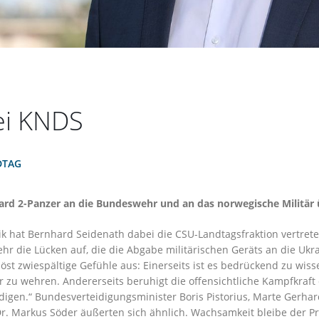
ei KNDS
DTAG
ard 2-Panzer an die Bundeswehr und an das norwegische Militär
ik hat Bernhard Seidenath dabei die CSU-Landtagsfraktion vertret
r die Lücken auf, die die Abgabe militärischen Geräts an die Ukr
 löst zwiespältige Gefühle aus: Einerseits ist es bedrückend zu wi
r zu wehren. Andererseits beruhigt die offensichtliche Kampfkraft
digen.“ Bundesverteidigungsminister Boris Pistorius, Marte Gerha
r. Markus Söder äußerten sich ähnlich. Wachsamkeit bleibe der Pr